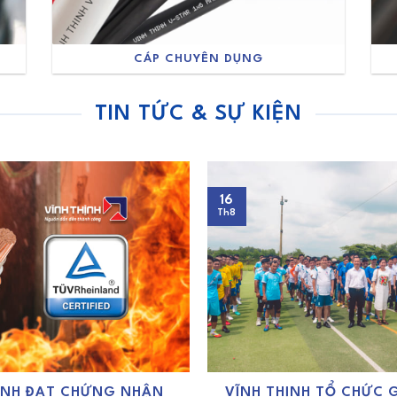
CÁP CHUYÊN DỤNG
TIN TỨC & SỰ KIỆN
16
Th8
ỊNH ĐẠT CHỨNG NHẬN
VĨNH THỊNH TỔ CHỨC 