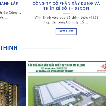
HÀNH LẬP
CÔNG TY CỔ PHẦN XÂY DỰNG VÀ
THIẾT KẾ SỐ 1 – DECOFI
h lập Công ty
h. ...
Vĩnh Thịnh vừa qua đã chính thức ký kết
hợp tác cùng Công ty Cổ ...
XEM THÊM
 THỊNH