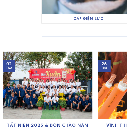
CÁP ĐIỆN LỰC
02
26
Th2
Th8
TẤT NIÊN 2025 & ĐÓN CHÀO NĂM
VĨNH TH