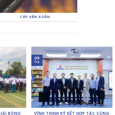
CÁP VẶN XOẮN
09
Th6
GIẢI BÓNG
VĨNH THỊNH KÝ KẾT HỢP TÁC CÙNG