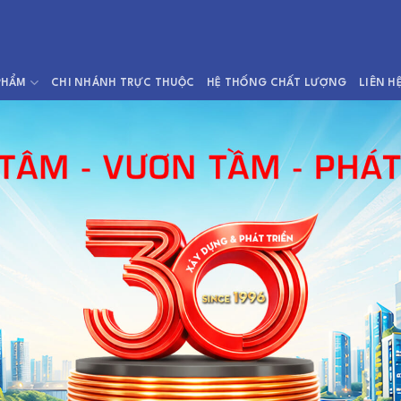
PHẨM
CHI NHÁNH TRỰC THUỘC
HỆ THỐNG CHẤT LƯỢNG
LIÊN H