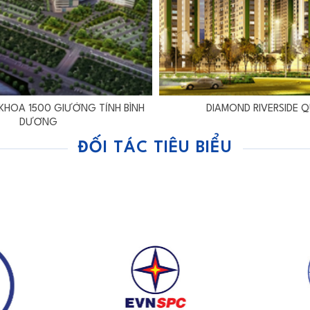
 KHOA 1500 GIƯỜNG TỈNH BÌNH
DIAMOND RIVERSIDE QU
DƯƠNG
ĐỐI TÁC TIÊU BIỂU