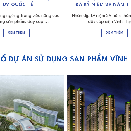
TUV QUỐC TẾ
ĐÁ KỶ NIỆM 29 NĂM T
ông ngừng trong việc nâng cao
Nhân dịp kỷ niệm 29 năm thàn
ợng sản phẩm, dây cáp ...
dây cáp điện Vĩnh Thịn
XEM THÊM
XEM THÊM
Ố DỰ ÁN SỬ DỤNG SẢN PHẨM VĨNH