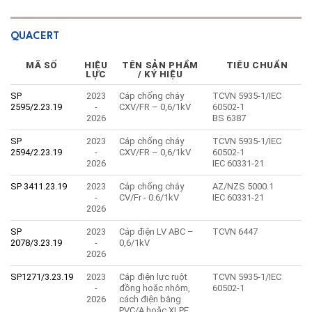
QUACERT
MÃ SỐ
HIỆU
TÊN SẢN PHẨM
TIÊU CHUẨN
LỰC
/ KÝ HIỆU
SP
2023
Cáp chống cháy
TCVN 5935-1/IEC
2595/2.23.19
-
CXV/FR – 0,6/1kV
60502-1
2026
BS 6387
SP
2023
Cáp chống cháy
TCVN 5935-1/IEC
2594/2.23.19
-
CXV/FR – 0,6/1kV
60502-1
2026
IEC 60331-21
SP 3411.23.19
2023
Cáp chống cháy
AZ/NZS 5000.1
-
CV/Fr - 0.6/1kV
IEC 60331-21
2026
SP
2023
Cáp điện LV ABC –
TCVN 6447
2078/3.23.19
-
0,6/1kV
2026
SP1271/3.23.19
2023
Cáp điện lực ruột
TCVN 5935-1/IEC
-
đồng hoặc nhôm,
60502-1
2026
cách điện bằng
PVC/A hoặc XLPE,