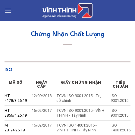
Bỏ
qua
nội
dung
Chứng Nhận Chất Lượng
ISO
MÃ SỐ
NGÀY
GIẤY CHỨNG NHẬN
TIÊU
CẤP
CHUẨN
HT
12/09/2018
TCVN ISO 9001:2015 - Trụ
ISO
4178/3.26.19
sở chính
9001:2015
HT
16/02/2017
TCVN ISO 9001:2015 - VĨNH
ISO
3856/4.26.19
THỊNH - Tây Ninh
9001:2015
MT
16/02/2017
TCVN ISO 14001:2015 -
ISO
281/4.26.19
VĨNH THỊNH - Tây Ninh
14001:2015