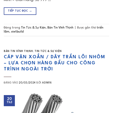
Minh – Gian hàng: Số 999 …
TIẾP TỤC ĐỌC
→
Đăng trong
Tin Tức & Sự Kiện
,
Bản Tin Vĩnh Thịnh
|
Được gắn thẻ
triển
lãm
,
vietbuild
BẢN TIN VĨNH THỊNH
,
TIN TỨC & SỰ KIỆN
CÁP VẶN XOẮN / DÂY TRẦN LÕI NHÔM
– LỰA CHỌN HÀNG ĐẦU CHO CÔNG
TRÌNH NGOÀI TRỜI
ĐĂNG VÀO
20/03/2024
BỞI
ADMIN
20
Th3