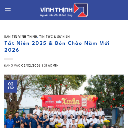
Bỏ
qua
nội
dung
BẢN TIN VĨNH THỊNH
,
TIN TỨC & SỰ KIỆN
Tất Niên 2025 & Đón Chào Năm Mới
2026
ĐĂNG VÀO
02/02/2026
BỞI
ADMIN
02
Th2