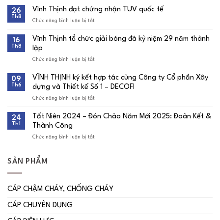
Niên
Vĩnh Thịnh đạt chứng nhận TUV quốc tế
26
2025
Th8
&
Chức năng bình luận bị tắt
ở
Đón
Vĩnh
Chào
Thịnh
Vĩnh Thịnh tổ chức giải bóng đá kỷ niệm 29 năm thành
16
Năm
đạt
Th8
Mới
lập
chứng
2026
nhận
Chức năng bình luận bị tắt
ở
TUV
Vĩnh
quốc
Thịnh
tế
VĨNH THỊNH ký kết hợp tác cùng Công ty Cổ phần Xây
09
tổ
Th6
dựng và Thiết kế Số 1 – DECOFI
chức
giải
Chức năng bình luận bị tắt
ở
bóng
VĨNH
đá
THỊNH
kỷ
Tất Niên 2024 – Đón Chào Năm Mới 2025: Đoàn Kết &
24
ký
niệm
Th1
Thành Công
kết
29
hợp
năm
Chức năng bình luận bị tắt
ở
tác
thành
Tất
cùng
lập
Niên
Công
2024
ty
SẢN PHẨM
–
Cổ
Đón
phần
Chào
Xây
Năm
dựng
CÁP CHẬM CHÁY, CHỐNG CHÁY
Mới
và
2025:
Thiết
CÁP CHUYÊN DỤNG
Đoàn
kế
Kết
Số
&