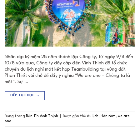
Nhân dịp kỷ niệm 28 năm thành lập Công ty, từ ngày 9/8 đến
10/8 vừa qua, Công ty dây cáp điện Vĩnh Thịnh đã tổ chức
chuyến du lịch nghỉ mát kết hợp Teambuilding tại vùng đất
Phan Thiết với chủ đề đầy ý nghĩa “We are one – Chúng ta là
một”. Sự …
TIẾP TỤC ĐỌC
→
Đăng trong
Bản Tin Vĩnh Thịnh
|
Được gắn thẻ
du lịch
,
Hòn ròm
,
we are
one