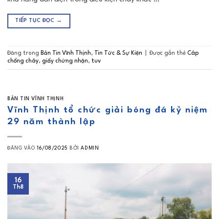
TIẾP TỤC ĐỌC
→
Đăng trong
Bản Tin Vĩnh Thịnh
,
Tin Tức & Sự Kiện
|
Được gắn thẻ
Cáp
chống cháy
,
giấy chứng nhận
,
tuv
BẢN TIN VĨNH THỊNH
Vĩnh Thịnh tổ chức giải bóng đá kỷ niệm
29 năm thành lập
ĐĂNG VÀO
16/08/2025
BỞI
ADMIN
16
Th8