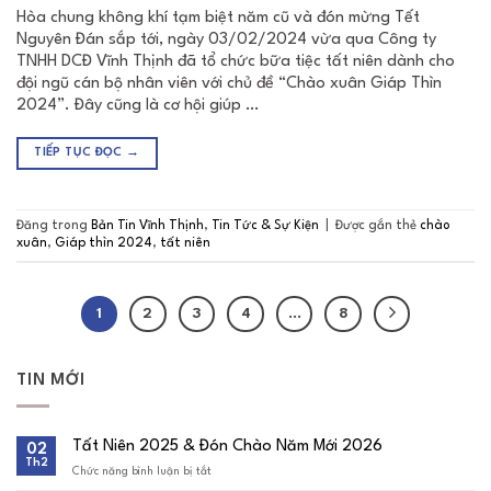
Hòa chung không khí tạm biệt năm cũ và đón mừng Tết
Nguyên Đán sắp tới, ngày 03/02/2024 vừa qua Công ty
TNHH DCĐ Vĩnh Thịnh đã tổ chức bữa tiệc tất niên dành cho
đội ngũ cán bộ nhân viên với chủ đề “Chào xuân Giáp Thìn
2024”. Đây cũng là cơ hội giúp …
TIẾP TỤC ĐỌC
→
Đăng trong
Bản Tin Vĩnh Thịnh
,
Tin Tức & Sự Kiện
|
Được gắn thẻ
chào
xuân
,
Giáp thìn 2024
,
tất niên
1
2
3
4
…
8
TIN MỚI
Tất Niên 2025 & Đón Chào Năm Mới 2026
02
Th2
Chức năng bình luận bị tắt
ở
Tất