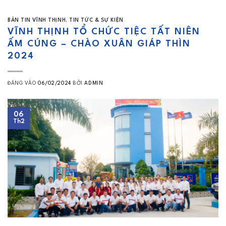
BẢN TIN VĨNH THỊNH
,
TIN TỨC & SỰ KIỆN
VĨNH THỊNH TỔ CHỨC TIỆC TẤT NIÊN
ẤM CÚNG – CHÀO XUÂN GIÁP THÌN
2024
ĐĂNG VÀO
06/02/2024
BỞI
ADMIN
06
Th2