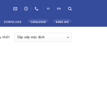
VI
EN
Ệ
DOWNLOAD
CATALOGUE
BẢNG GIÁ
y nhất