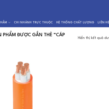
PHẨM
CHI NHÁNH TRỰC THUỘC
HỆ THỐNG CHẤT LƯỢNG
LIÊN H
 PHẨM ĐƯỢC GẮN THẺ “CÁP
Hiển thị kết quả du
Add to
Wishlist