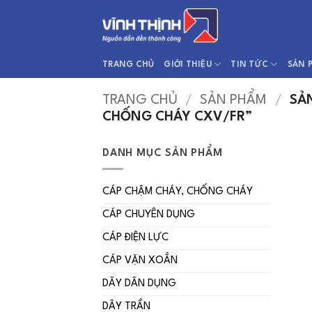
Bỏ
qua
nội
dung
TRANG CHỦ
GIỚI THIỆU
TIN TỨC
SẢN 
TRANG CHỦ
/
SẢN PHẨM
/
SẢN
CHỐNG CHÁY CXV/FR”
DANH MỤC SẢN PHẨM
CÁP CHẬM CHÁY, CHỐNG CHÁY
CÁP CHUYÊN DỤNG
CÁP ĐIỆN LỰC
CÁP VẶN XOẮN
DÂY DÂN DỤNG
DÂY TRẦN