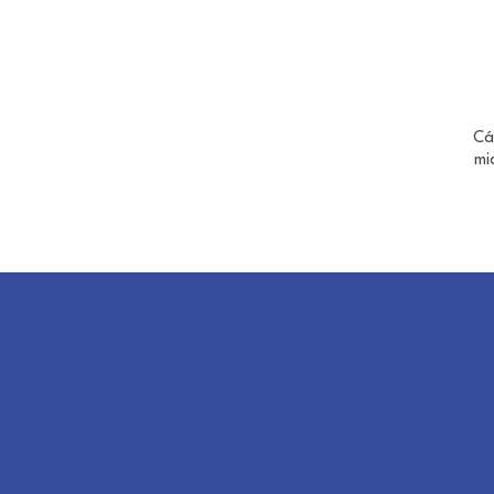
Cá
mi