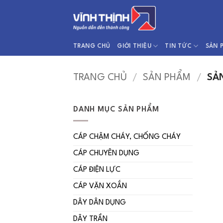
Bỏ
qua
nội
dung
TRANG CHỦ
GIỚI THIỆU
TIN TỨC
SẢN 
TRANG CHỦ
/
SẢN PHẨM
/
SẢN
DANH MỤC SẢN PHẨM
CÁP CHẬM CHÁY, CHỐNG CHÁY
CÁP CHUYÊN DỤNG
CÁP ĐIỆN LỰC
CÁP VẶN XOẮN
DÂY DÂN DỤNG
DÂY TRẦN