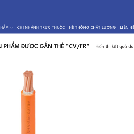
PHẨM
CHI NHÁNH TRỰC THUỘC
HỆ THỐNG CHẤT LƯỢNG
LIÊN H
 PHẨM ĐƯỢC GẮN THẺ “CV/FR”
Hiển thị kết quả du
Add to
Wishlist