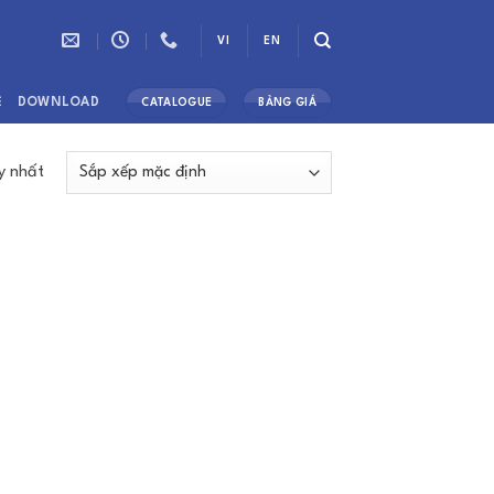
VI
EN
Ệ
DOWNLOAD
CATALOGUE
BẢNG GIÁ
y nhất