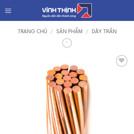
Bỏ
qua
nội
dung
TRANG CHỦ
/
SẢN PHẨM
/
DÂY TRẦN
Add to
Wishlist