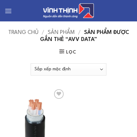
Bỏ
qua
nội
dung
TRANG CHỦ
/
SẢN PHẨM
/
SẢN PHẨM ĐƯỢC
GẮN THẺ “AVV DATA”
LỌC
Add to
Wishlist