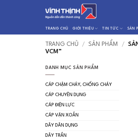
Bỏ
qua
nội
dung
TRANG CHỦ
GIỚI THIỆU
TIN TỨC
SẢN 
TRANG CHỦ
/
SẢN PHẨM
/
SẢN
VCM”
DANH MỤC SẢN PHẨM
CÁP CHẬM CHÁY, CHỐNG CHÁY
CÁP CHUYÊN DỤNG
CÁP ĐIỆN LỰC
CÁP VẶN XOẮN
DÂY DÂN DỤNG
DÂY TRẦN