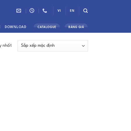
VI
EN
Ệ
DOWNLOAD
CATALOGUE
BẢNG GIÁ
y nhất