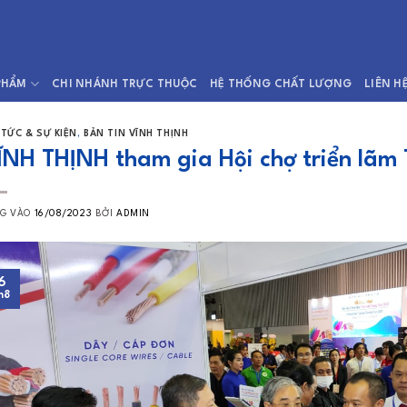
PHẨM
CHI NHÁNH TRỰC THUỘC
HỆ THỐNG CHẤT LƯỢNG
LIÊN H
 TỨC & SỰ KIỆN
,
BẢN TIN VĨNH THỊNH
ĨNH THỊNH tham gia Hội chợ triển lãm 
NG VÀO
16/08/2023
BỞI
ADMIN
6
h8