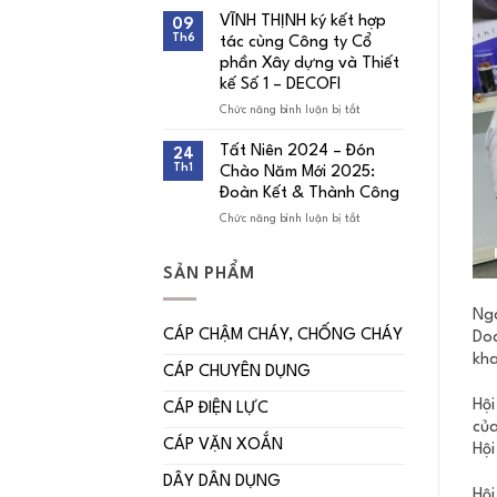
Thịnh
VĨNH THỊNH ký kết hợp
09
tổ
Th6
tác cùng Công ty Cổ
chức
giải
phần Xây dựng và Thiết
bóng
kế Số 1 – DECOFI
đá
kỷ
Chức năng bình luận bị tắt
ở
niệm
VĨNH
29
THỊNH
Tất Niên 2024 – Đón
năm
24
ký
thành
Th1
Chào Năm Mới 2025:
kết
lập
hợp
Đoàn Kết & Thành Công
tác
Chức năng bình luận bị tắt
cùng
ở
Công
Tất
ty
Niên
Cổ
2024
SẢN PHẨM
phần
–
Xây
Đón
dựng
Chào
Ngà
và
Năm
CÁP CHẬM CHÁY, CHỐNG CHÁY
Doa
Thiết
Mới
kha
kế
2025:
CÁP CHUYÊN DỤNG
Số
Đoàn
1
Kết
Hội
–
&
CÁP ĐIỆN LỰC
DECOFI
Thành
của
Công
CÁP VẶN XOẮN
Hội
DÂY DÂN DỤNG
Hội