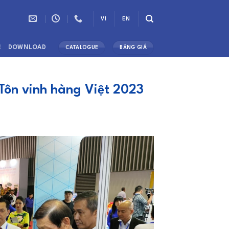
VI
EN
Ệ
DOWNLOAD
CATALOGUE
BẢNG GIÁ
Tôn vinh hàng Việt 2023