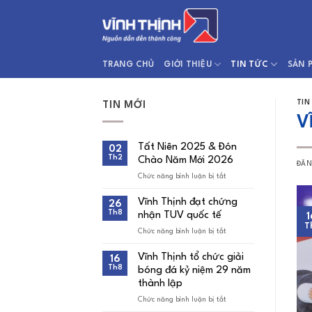
Bỏ
qua
nội
dung
TRANG CHỦ
GIỚI THIỆU
TIN TỨC
SẢN 
TIN
TIN MỚI
V
Tất Niên 2025 & Đón
02
Th2
Chào Năm Mới 2026
ĐĂ
Chức năng bình luận bị tắt
ở
Tất
Niên
Vĩnh Thịnh đạt chứng
26
2025
Th8
nhận TUV quốc tế
&
1
Đón
T
Chức năng bình luận bị tắt
ở
Chào
Vĩnh
Năm
Thịnh
Mới
Vĩnh Thịnh tổ chức giải
16
đạt
2026
Th8
bóng đá kỷ niệm 29 năm
chứng
nhận
thành lập
TUV
Chức năng bình luận bị tắt
quốc
ở
tế
Vĩnh