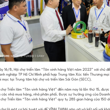
y 16/8, Hội chợ triển lãm “Tôn vinh hàng Việt năm 2023” với chủ đề
nh nghiệp TP Hồ Chí Minh phối hợp Trung tâm Xúc tiến Thương mại 
i mạc tại Trung tâm hội chợ và triển lãm Sài Gòn (SECC).
 chợ Triển lãm “Tôn vinh hàng Việt” đến năm nay là lần thứ 15, được t
 các nhà mua hàng, nhà phân phối. Được sự hưởng ứng của Doanh ng
 chợ Triển lãm “Tôn vinh hàng Việt” quy tụ 285 gian hàng của 150 
 chợ là một cơ hội tuyệt vời để VĨNH THỊNH gặp gỡ và kết nối với kh