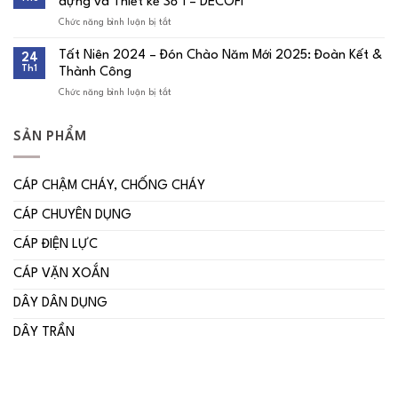
dựng và Thiết kế Số 1 – DECOFI
chức
giải
Chức năng bình luận bị tắt
ở
bóng
VĨNH
đá
THỊNH
kỷ
Tất Niên 2024 – Đón Chào Năm Mới 2025: Đoàn Kết &
24
ký
niệm
Th1
Thành Công
kết
29
hợp
năm
Chức năng bình luận bị tắt
ở
tác
thành
Tất
cùng
lập
Niên
Công
2024
ty
SẢN PHẨM
–
Cổ
Đón
phần
Chào
Xây
Năm
dựng
CÁP CHẬM CHÁY, CHỐNG CHÁY
Mới
và
2025:
Thiết
CÁP CHUYÊN DỤNG
Đoàn
kế
Kết
Số
&
CÁP ĐIỆN LỰC
1
Thành
–
Công
DECOFI
CÁP VẶN XOẮN
DÂY DÂN DỤNG
DÂY TRẦN