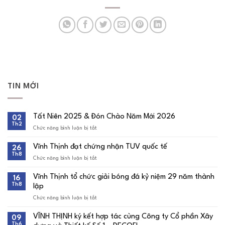
TIN MỚI
Tất Niên 2025 & Đón Chào Năm Mới 2026
02
Th2
Chức năng bình luận bị tắt
ở
Tất
Niên
Vĩnh Thịnh đạt chứng nhận TUV quốc tế
26
2025
Th8
&
Chức năng bình luận bị tắt
ở
Đón
Vĩnh
Chào
Thịnh
Vĩnh Thịnh tổ chức giải bóng đá kỷ niệm 29 năm thành
16
Năm
đạt
Th8
Mới
lập
chứng
2026
nhận
Chức năng bình luận bị tắt
ở
TUV
Vĩnh
quốc
Thịnh
tế
VĨNH THỊNH ký kết hợp tác cùng Công ty Cổ phần Xây
09
tổ
Th6