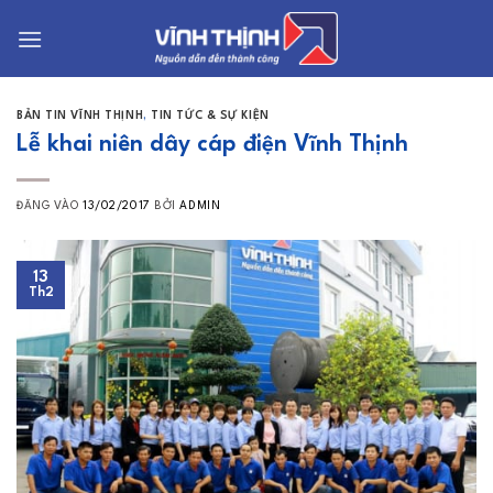
Bỏ
qua
nội
dung
BẢN TIN VĨNH THỊNH
,
TIN TỨC & SỰ KIỆN
Lễ khai niên dây cáp điện Vĩnh Thịnh
ĐĂNG VÀO
13/02/2017
BỞI
ADMIN
13
Th2