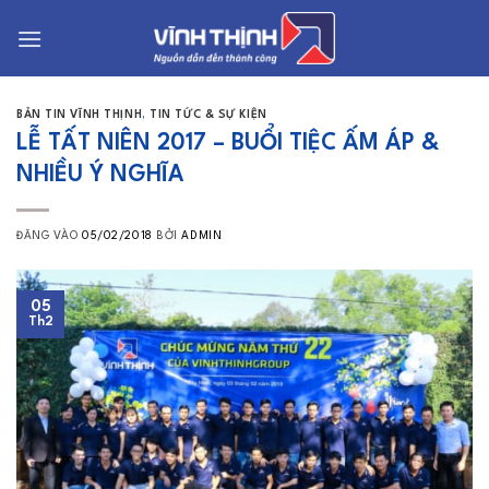
Bỏ
qua
nội
dung
BẢN TIN VĨNH THỊNH
,
TIN TỨC & SỰ KIỆN
LỄ TẤT NIÊN 2017 – BUỔI TIỆC ẤM ÁP &
NHIỀU Ý NGHĨA
ĐĂNG VÀO
05/02/2018
BỞI
ADMIN
05
Th2