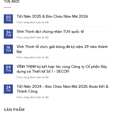
TIN MỚI
Tất Niên 2025 & Đón Chào Năm Mới 2026
02
Th2
Chức năng bình luận bị tắt
ở
Tất
Niên
Vĩnh Thịnh đạt chứng nhận TUV quốc tế
26
2025
Th8
&
Chức năng bình luận bị tắt
ở
Đón
Vĩnh
Chào
Thịnh
Vĩnh Thịnh tổ chức giải bóng đá kỷ niệm 29 năm thành
16
Năm
đạt
Th8
Mới
lập
chứng
2026
nhận
Chức năng bình luận bị tắt
ở
TUV
Vĩnh
quốc
Thịnh
tế
VĨNH THỊNH ký kết hợp tác cùng Công ty Cổ phần Xây
09
tổ
Th6
dựng và Thiết kế Số 1 – DECOFI
chức
giải
Chức năng bình luận bị tắt
ở
bóng
VĨNH
đá
THỊNH
kỷ
Tất Niên 2024 – Đón Chào Năm Mới 2025: Đoàn Kết &
24
ký
niệm
Th1
Thành Công
kết
29
hợp
năm
Chức năng bình luận bị tắt
ở
tác
thành
Tất
cùng
lập
Niên
Công
2024
ty
SẢN PHẨM
–
Cổ