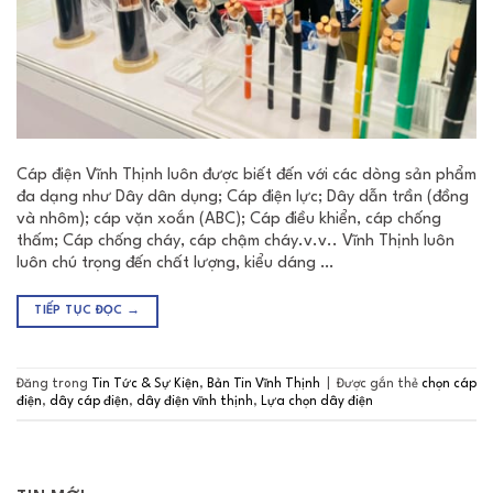
Cáp điện Vĩnh Thịnh luôn được biết đến với các dòng sản phẩm
đa dạng như Dây dân dụng; Cáp điện lực; Dây dẫn trần (đồng
và nhôm); cáp vặn xoắn (ABC); Cáp điều khiển, cáp chống
thấm; Cáp chống cháy, cáp chậm cháy.v.v.. Vĩnh Thịnh luôn
luôn chú trọng đến chất lượng, kiểu dáng …
TIẾP TỤC ĐỌC
→
Đăng trong
Tin Tức & Sự Kiện
,
Bản Tin Vĩnh Thịnh
|
Được gắn thẻ
chọn cáp
điện
,
dây cáp điện
,
dây điện vĩnh thịnh
,
Lựa chọn dây điện