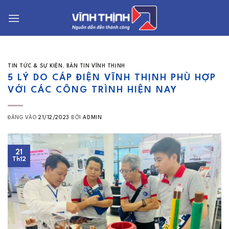
Bỏ
qua
nội
dung
TIN TỨC & SỰ KIỆN
,
BẢN TIN VĨNH THỊNH
5 LÝ DO CÁP ĐIỆN VĨNH THỊNH PHÙ HỢP
VỚI CÁC CÔNG TRÌNH HIỆN NAY
ĐĂNG VÀO
21/12/2023
BỞI
ADMIN
21
Th12