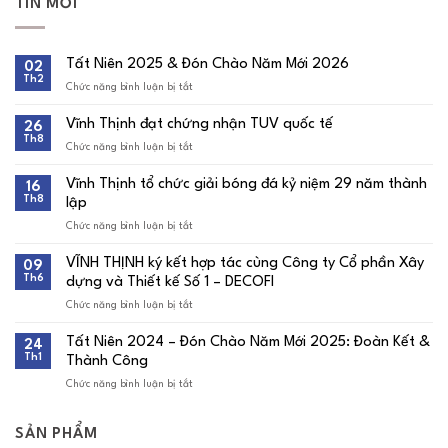
TIN MỚI
Tất Niên 2025 & Đón Chào Năm Mới 2026
02
Th2
Chức năng bình luận bị tắt
ở
Tất
Niên
Vĩnh Thịnh đạt chứng nhận TUV quốc tế
26
2025
Th8
&
Chức năng bình luận bị tắt
ở
Đón
Vĩnh
Chào
Thịnh
Vĩnh Thịnh tổ chức giải bóng đá kỷ niệm 29 năm thành
16
Năm
đạt
Th8
Mới
lập
chứng
2026
nhận
Chức năng bình luận bị tắt
ở
TUV
Vĩnh
quốc
Thịnh
tế
VĨNH THỊNH ký kết hợp tác cùng Công ty Cổ phần Xây
09
tổ
Th6
dựng và Thiết kế Số 1 – DECOFI
chức
giải
Chức năng bình luận bị tắt
ở
bóng
VĨNH
đá
THỊNH
kỷ
Tất Niên 2024 – Đón Chào Năm Mới 2025: Đoàn Kết &
24
ký
niệm
Th1
Thành Công
kết
29
hợp
năm
Chức năng bình luận bị tắt
ở
tác
thành
Tất
cùng
lập
Niên
Công
2024
ty
SẢN PHẨM
–
Cổ