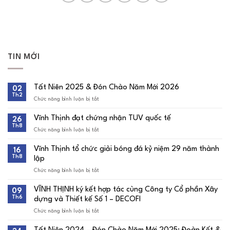
TIN MỚI
Tất Niên 2025 & Đón Chào Năm Mới 2026
02
Th2
Chức năng bình luận bị tắt
ở
Tất
Niên
Vĩnh Thịnh đạt chứng nhận TUV quốc tế
26
2025
Th8
&
Chức năng bình luận bị tắt
ở
Đón
Vĩnh
Chào
Thịnh
Vĩnh Thịnh tổ chức giải bóng đá kỷ niệm 29 năm thành
16
Năm
đạt
Th8
Mới
lập
chứng
2026
nhận
Chức năng bình luận bị tắt
ở
TUV
Vĩnh
quốc
Thịnh
tế
VĨNH THỊNH ký kết hợp tác cùng Công ty Cổ phần Xây
09
tổ
Th6
dựng và Thiết kế Số 1 – DECOFI
chức
giải
Chức năng bình luận bị tắt
ở
bóng
VĨNH
đá
THỊNH
kỷ