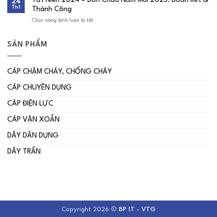
Tất Niên 2024 – Đón Chào Năm Mới 2025: Đoàn Kết &
24
ký
niệm
Th1
Thành Công
kết
29
hợp
năm
Chức năng bình luận bị tắt
ở
tác
thành
Tất
cùng
lập
Niên
Công
2024
ty
SẢN PHẨM
–
Cổ
Đón
phần
Chào
Xây
Năm
dựng
CÁP CHẬM CHÁY, CHỐNG CHÁY
Mới
và
2025:
Thiết
CÁP CHUYÊN DỤNG
Đoàn
kế
Kết
Số
&
CÁP ĐIỆN LỰC
1
Thành
–
Công
DECOFI
CÁP VẶN XOẮN
DÂY DÂN DỤNG
DÂY TRẦN
Copyright 2026 ©
BP IT - VTG