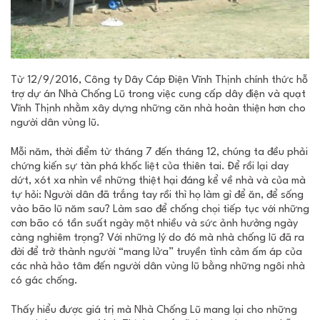
Từ 12/9/2016, Công ty Dây Cáp Điện Vĩnh Thịnh chính thức hỗ
trợ dự án Nhà Chống Lũ trong việc cung cấp dây điện và quạt
Vĩnh Thịnh nhằm xây dựng những căn nhà hoàn thiện hơn cho
người dân vùng lũ.
Mỗi năm, thời điểm từ tháng 7 đến tháng 12, chúng ta đều phải
chứng kiến sự tàn phá khốc liệt của thiên tai. Để rồi lại day
dứt, xót xa nhìn về những thiệt hại đáng kể về nhà và của mà
tự hỏi: Người dân đã trắng tay rồi thì họ làm gì để ăn, để sống
vào bão lũ năm sau? Làm sao để chống chọi tiếp tục với những
cơn bão có tần suất ngày một nhiều và sức ảnh hưởng ngày
càng nghiêm trọng? Với những lý do đó mà nhà chống lũ đã ra
đời để trở thành người “mang lửa” truyền tình cảm ấm áp của
các nhà hảo tâm đến người dân vùng lũ bằng những ngôi nhà
có gác chống.
Thấy hiểu được giá trị mà Nhà Chống Lũ mang lại cho những