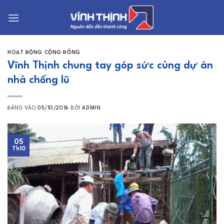
Bỏ
qua
nội
dung
HOẠT ĐỘNG CỘNG ĐỒNG
Vĩnh Thịnh chung tay góp sức cùng dự án
nhà chống lũ
ĐĂNG VÀO
05/10/2016
BỞI
ADMIN
05
Th10