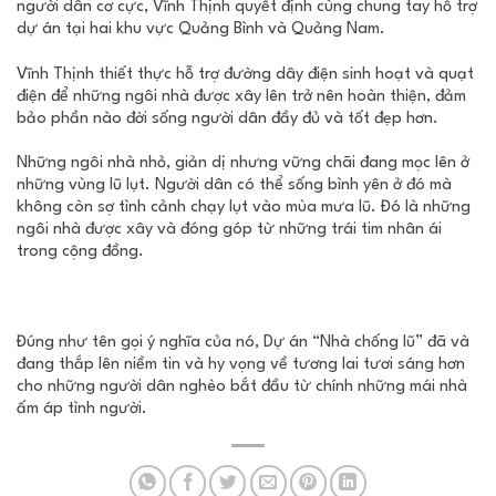
người dân cơ cực, Vĩnh Thịnh quyết định cùng chung tay hỗ trợ
dự án tại hai khu vực Quảng Bình và Quảng Nam.
Vĩnh Thịnh thiết thực hỗ trợ đường dây điện sinh hoạt và quạt
điện để những ngôi nhà được xây lên trở nên hoàn thiện, đảm
bảo phần nào đời sống người dân đầy đủ và tốt đẹp hơn.
Những ngôi nhà nhỏ, giản dị nhưng vững chãi đang mọc lên ở
những vùng lũ lụt. Người dân có thể sống bình yên ở đó mà
không còn sợ tình cảnh chạy lụt vào mùa mưa lũ. Đó là những
ngôi nhà được xây và đóng góp từ những trái tim nhân ái
trong cộng đồng.
Đúng như tên gọi ý nghĩa của nó, Dự án “Nhà chống lũ” đã và
đang thắp lên niềm tin và hy vọng về tương lai tươi sáng hơn
cho những người dân nghèo bắt đầu từ chính những mái nhà
ấm áp tình người.