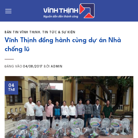
Bỏ
qua
nội
dung
BẢN TIN VĨNH THỊNH
,
TIN TỨC & SỰ KIỆN
Vĩnh Thịnh đồng hành cùng dự án Nhà
chống lũ
ĐĂNG VÀO
04/08/2017
BỞI
ADMIN
04
Th8