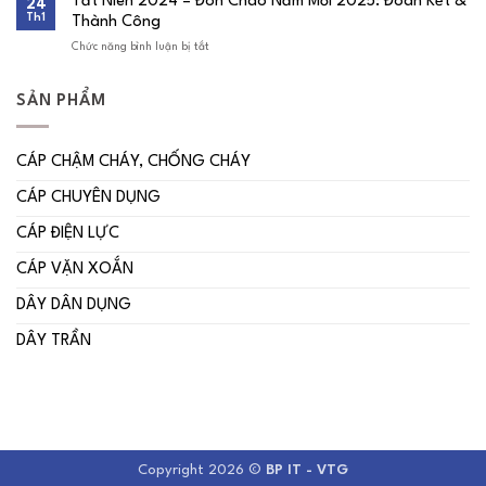
Tất Niên 2024 – Đón Chào Năm Mới 2025: Đoàn Kết &
24
ký
niệm
Th1
Thành Công
kết
29
hợp
năm
Chức năng bình luận bị tắt
ở
tác
thành
Tất
cùng
lập
Niên
Công
2024
ty
SẢN PHẨM
–
Cổ
Đón
phần
Chào
Xây
Năm
dựng
CÁP CHẬM CHÁY, CHỐNG CHÁY
Mới
và
2025:
Thiết
CÁP CHUYÊN DỤNG
Đoàn
kế
Kết
Số
&
CÁP ĐIỆN LỰC
1
Thành
–
Công
DECOFI
CÁP VẶN XOẮN
DÂY DÂN DỤNG
DÂY TRẦN
Copyright 2026 ©
BP IT - VTG