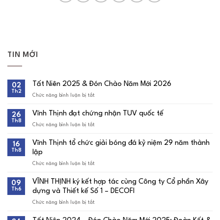
TIN MỚI
Tất Niên 2025 & Đón Chào Năm Mới 2026
02
Th2
Chức năng bình luận bị tắt
ở
Tất
Niên
Vĩnh Thịnh đạt chứng nhận TUV quốc tế
26
2025
Th8
&
Chức năng bình luận bị tắt
ở
Đón
Vĩnh
Chào
Thịnh
Vĩnh Thịnh tổ chức giải bóng đá kỷ niệm 29 năm thành
16
Năm
đạt
Th8
Mới
lập
chứng
2026
nhận
Chức năng bình luận bị tắt
ở
TUV
Vĩnh
quốc
Thịnh
tế
VĨNH THỊNH ký kết hợp tác cùng Công ty Cổ phần Xây
09
tổ
Th6
dựng và Thiết kế Số 1 – DECOFI
chức
giải
Chức năng bình luận bị tắt
ở
bóng
VĨNH
đá
THỊNH
kỷ