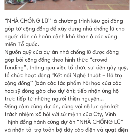
“NHÀ CHỐNG LŨ” là chương trình kêu gọi đóng
góp từ cộng đồng để xây dựng nhà chống lũ cho
người dân có hoàn cảnh khó khăn ở các vùng
miền Tổ quốc.
Nguồn quỹ của dự án nhà chống lũ được đóng
góp bởi cộng đồng theo hình thức “crowd
funding”, thông qua việc tổ chức sự kiện gây quỹ,
tổ chức hoạt động “Kết nối Nghệ thuật – Hỗ trợ
cộng đồng” (bán các tác phẩm hội họa của các
họa sỹ đóng góp cho dự án); tiếp nhận ủng hộ
trực tiếp từ những người thiện nguyện…
Đồng cảm cùng dự án, cùng với nỗ lực gắn kết
trách nhiệm xã hội với sứ mệnh của Cty, Vĩnh
Thịnh đồng hành cùng dự án “NHÀ CHỐNG LŨ”
và nhận tài trợ toàn bộ dây cáp điện và quạt điện